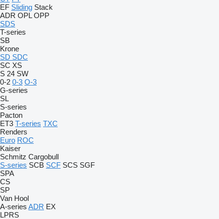
EF
Sliding
Stack
ADR
OPL
OPP
SDS
T-series
SB
Krone
SD
SDC
SC
XS
S 24
SW
0-2
0-3
O-3
G-series
SL
S-series
Pacton
ET3
T-series
TXC
Renders
Euro
ROC
Kaiser
Schmitz Cargobull
S-series
SCB
SCF
SCS
SGF
SPA
CS
SP
Van Hool
A-series
ADR
EX
LPRS