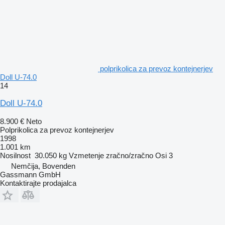
polprikolica za prevoz kontejnerjev
Doll U-74.0
14
Doll U-74.0
8.900 €
Neto
Polprikolica za prevoz kontejnerjev
1998
1.001 km
Nosilnost
30.050 kg
Vzmetenje
zračno/zračno
Osi
3
Nemčija, Bovenden
Gassmann GmbH
Kontaktirajte prodajalca