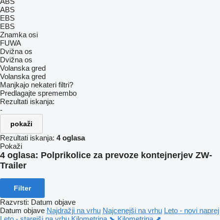
ABS
ABS
EBS
EBS
Znamka osi
FUWA
Dvižna os
Dvižna os
Volanska gred
Volanska gred
Manjkajo nekateri filtri?
Predlagajte spremembo
Rezultati iskanja:
-
pokaži
Rezultati iskanja:
4 oglasa
Pokaži
4 oglasa:
Polprikolice za prevoze kontejnerjev ZW-
Trailer
Filter
Razvrsti
:
Datum objave
Datum objave
Najdražji na vrhu
Najcenejši na vrhu
Leto - novi naprej
Leto - starejši na vrhu
Kilometrina ⬊
Kilometrina ⬈