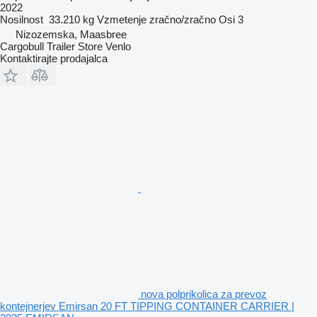
2022
Nosilnost
33.210 kg
Vzmetenje
zračno/zračno
Osi
3
Nizozemska, Maasbree
Cargobull Trailer Store Venlo
Kontaktirajte prodajalca
nova polprikolica za prevoz
kontejnerjev Emirsan 20 FT TIPPING CONTAINER CARRIER |