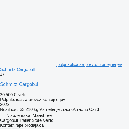
polprikolica za prevoz kontejnerjev
Schmitz Cargobull
17
Schmitz Cargobull
20.500 €
Neto
Polprikolica za prevoz kontejnerjev
2022
Nosilnost
33.210 kg
Vzmetenje
zračno/zračno
Osi
3
Nizozemska, Maasbree
Cargobull Trailer Store Venlo
Kontaktirajte prodajalca