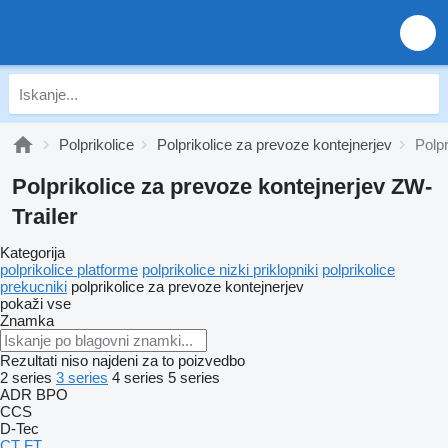
Polprikolice
Polprikolice za prevoze kontejnerjev
Polpr
Polprikolice za prevoze kontejnerjev ZW-
Trailer
Kategorija
polprikolice platforme
polprikolice nizki priklopniki
polprikolice
prekucniki
polprikolice za prevoze kontejnerjev
pokaži vse
Znamka
Rezultati niso najdeni za to poizvedbo
2 series
3 series
4 series
5 series
ADR
BPO
CCS
D-Tec
CT
FT