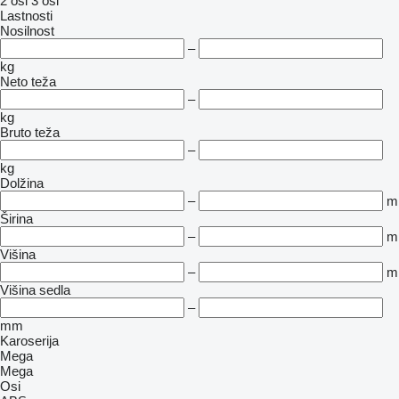
2 osi
3 osi
Lastnosti
Nosilnost
–
kg
Neto teža
–
kg
Bruto teža
–
kg
Dolžina
–
m
Širina
–
m
Višina
–
m
Višina sedla
–
mm
Karoserija
Mega
Mega
Osi