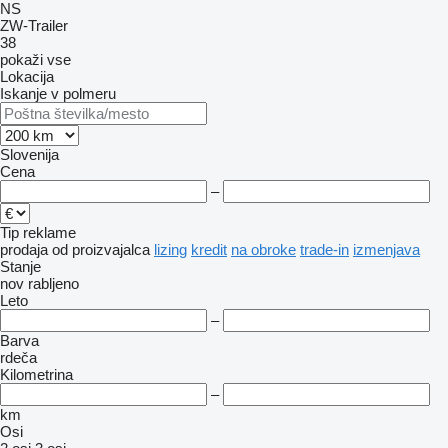
NS
ZW-Trailer
38
pokaži vse
Lokacija
Iskanje v polmeru
Slovenija
Cena
–
Tip reklame
prodaja
od proizvajalca
lizing
kredit
na obroke
trade-in
izmenjava
Stanje
nov
rabljeno
Leto
–
Barva
rdeča
Kilometrina
–
km
Osi