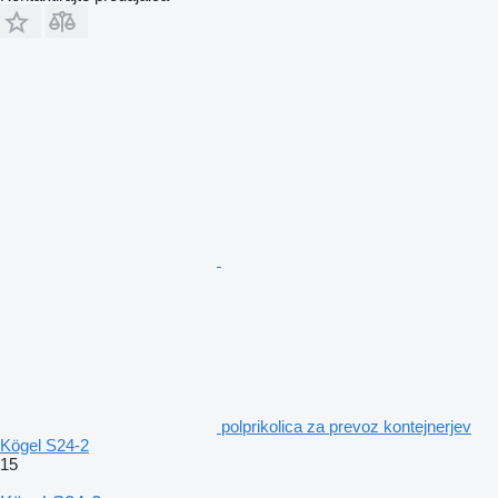
polprikolica za prevoz kontejnerjev
Kögel S24-2
15