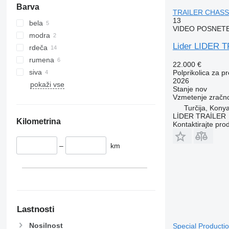
Barva
TRAILER CHAS
13
bela
VIDEO POSNET
modra
Lider LIDER
rdeča
rumena
22.000 €
siva
Polprikolica za p
2026
pokaži vse
Stanje
nov
Vzmetenje
zračn
Turčija, Kony
LİDER TRAİLER
Kilometrina
Kontaktirajte pro
–
km
Lastnosti
Nosilnost
Special Producti