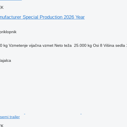
EK
ufacturer Special Production 2026 Year
priklopnik
0 kg
Vzmetenje
vijačna vzmet
Neto teža
25.000 kg
Osi
8
Višina sedla
dajalca
emi trailer
EK