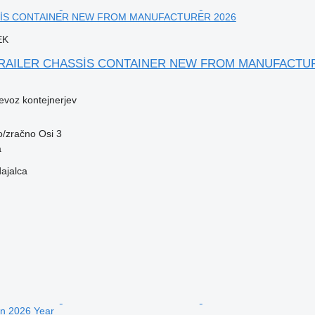
SİS CONTAINER NEW FROM MANUFACTURER 2026
EK
 TRAILER CHASSİS CONTAINER NEW FROM MANUFACTU
revoz kontejnerjev
o/zračno
Osi
3
a
dajalca
on 2026 Year