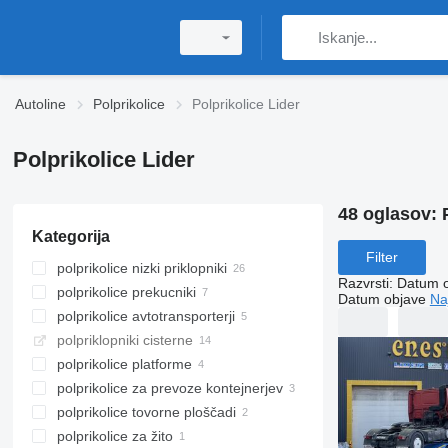
Autoline
Polprikolice
Polprikolice Lider
Polprikolice Lider
48 oglasov:
Kategorija
Filter
polprikolice nizki priklopniki
Razvrsti
:
Datum 
polprikolice prekucniki
Datum objave
Na
polprikolice avtotransporterji
polpriklopniki cisterne
polprikolice platforme
polprikolice za prevoze kontejnerjev
polprikolice tovorne ploščadi
polprikolice za žito