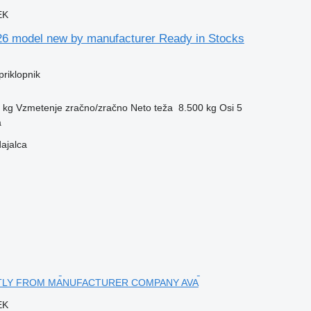
EK
6 model new by manufacturer Ready in Stocks
priklopnik
 kg
Vzmetenje
zračno/zračno
Neto teža
8.500 kg
Osi
5
a
dajalca
TLY FROM MANUFACTURER COMPANY AVA
EK