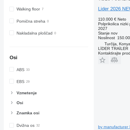
Lider 2026 NE
Walking floor
110.000 €
Neto
Pomična streha
Polprikolica nizki 
2027
Nakladalna ploščad
Stanje
nov
Nosilnost
150.00
Turčija, Kony
LİDER TRAİLER
Kontaktirajte pro
Osi
ABS
EBS
Vzmetenje
Osi
Znamka osi
Dvižna os
by manufacturer 