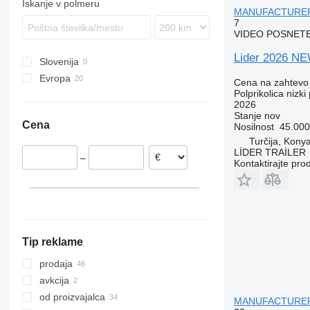
Iskanje v polmeru
MANUFACTURER
SKO
7
SPR
VIDEO POSNET
SW
Lider 2026
Slovenija
Evropa
Cena na zahtevo
Polprikolica nizki 
Francija
2026
Nizozemska
Stanje
nov
Cena
Nosilnost
45.000
Romunija
Turčija, Kony
Španija
LİDER TRAİLER
–
Italija
Kontaktirajte pro
Tip reklame
prodaja
avkcija
od proizvajalca
MANUFACTURE