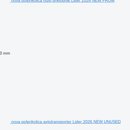
nova polprikolica nizki priklopnik Lider 2026 NEW FROM
00 mm
nova polprikolica avtotransporter Lider 2026 NEW UNUSED