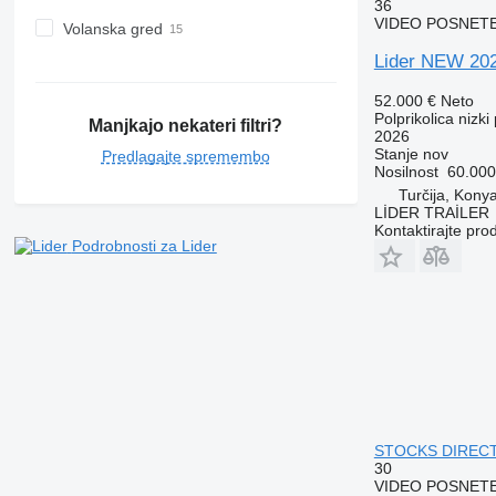
36
VIDEO POSNET
Volanska gred
Lider NEW 202
52.000 €
Neto
Polprikolica nizki 
Manjkajo nekateri filtri?
2026
Stanje
nov
Predlagajte spremembo
Nosilnost
60.000
Turčija, Kony
LİDER TRAİLER
Kontaktirajte pro
Podrobnosti za Lider
STOCKS DIREC
30
VIDEO POSNET