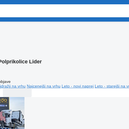
Polprikolice Lider
objave
jdražji na vrhu
Najcenejši na vrhu
Leto - novi naprej
Leto - starejši na 