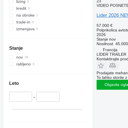
23
lizing
VIDEO POSNET
kredit
Lider 2026 
na obroke
trade-in
57.000 €
izmenjava
Polprikolica avto
2026
Stanje
nov
Nosilnost
45.000
Stanje
Francija
LİDER TRAİLER
nov
Kontaktirajte pro
rabljeno
Prodajate mehania
To lahko storite z
Leto
Objavite ogl
–