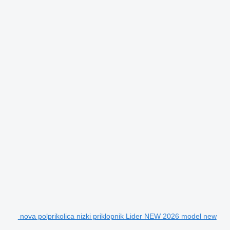
nova polprikolica nizki priklopnik Lider NEW 2026 model new