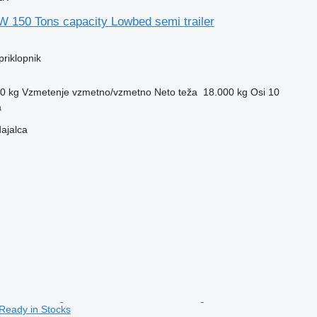
W 150 Tons capacity Lowbed semi trailer
priklopnik
0 kg
Vzmetenje
vzmetno/vzmetno
Neto teža
18.000 kg
Osi
10
a
dajalca
Ready in Stocks