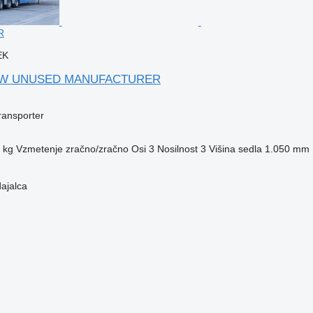
R
EK
NEW UNUSED MANUFACTURER
transporter
 kg
Vzmetenje
zračno/zračno
Osi
3
Nosilnost
3
Višina sedla
1.050 mm
dajalca