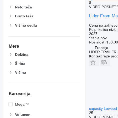
8
VIDEO POSNET
Neto teža
Lider From Man
Bruto teža
Višina sedla
Cena na zahtevo
Polprikolica nizki 
2027
Stanje
nov
Nosilnost
150.00
Mere
Francija
LİDER TRAİLER
Dolžina
Kontaktirajte pro
Širina
Višina
Karoserija
Mega
capacity Lowbed s
25
Volumen
VIDEO POSNET