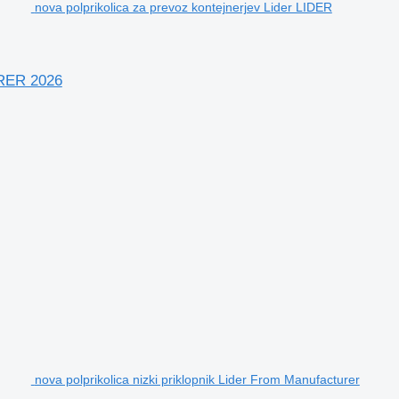
nova polprikolica za prevoz kontejnerjev Lider LIDER
RER 2026
nova polprikolica nizki priklopnik Lider From Manufacturer