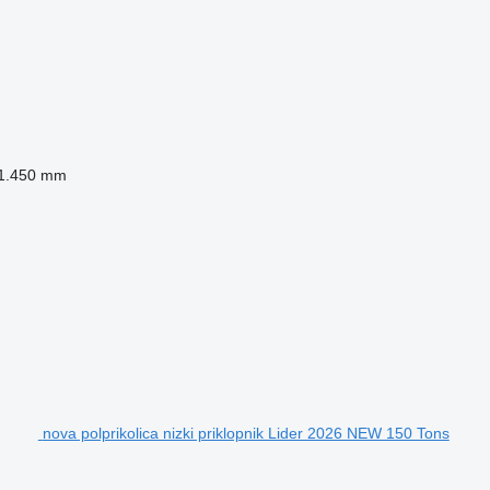
1.450 mm
nova polprikolica nizki priklopnik Lider 2026 NEW 150 Tons