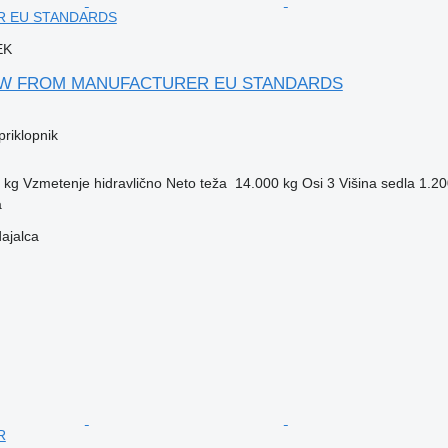
 EU STANDARDS
EK
 NEW FROM MANUFACTURER EU STANDARDS
priklopnik
 kg
Vzmetenje
hidravlično
Neto teža
14.000 kg
Osi
3
Višina sedla
1.2
a
dajalca
R