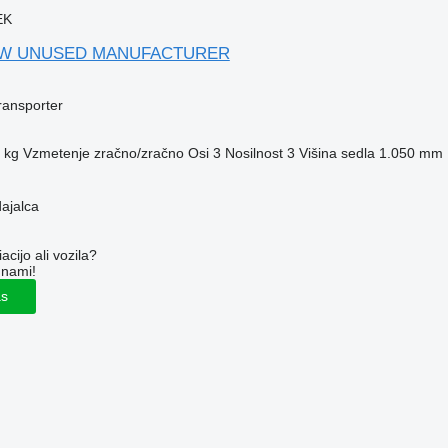
EK
NEW UNUSED MANUFACTURER
transporter
 kg
Vzmetenje
zračno/zračno
Osi
3
Nosilnost
3
Višina sedla
1.050 mm
dajalca
cijo ali vozila?
 nami!
as