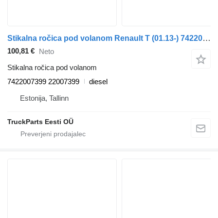
Stikalna ročica pod volanom Renault T (01.13-) 7422007399 za vlačilec Renault T (2013-)
100,81 €
Neto
Stikalna ročica pod volanom
7422007399 22007399
diesel
Estonija, Tallinn
TruckParts Eesti OÜ