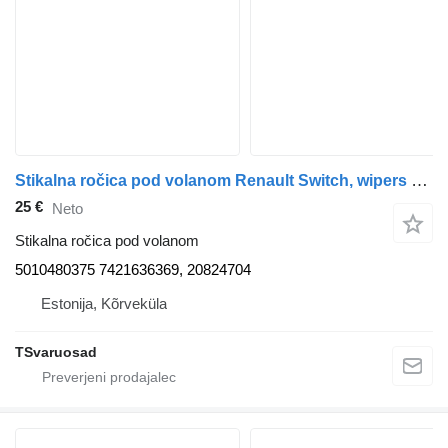
Stikalna ročica pod volanom Renault Switch, wipers 5010480375 za vlačilec Renault Midlum
25 €
Neto
Stikalna ročica pod volanom
5010480375 7421636369, 20824704
Estonija, Kõrveküla
TSvaruosad