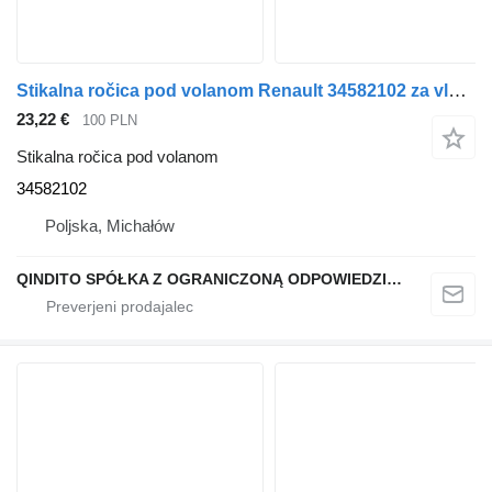
Stikalna ročica pod volanom Renault 34582102 za vlačilec Renault MAGNUM
23,22 €
100 PLN
Stikalna ročica pod volanom
34582102
Poljska, Michałów
QINDITO SPÓŁKA Z OGRANICZONĄ ODPOWIEDZIALNOŚCIĄ