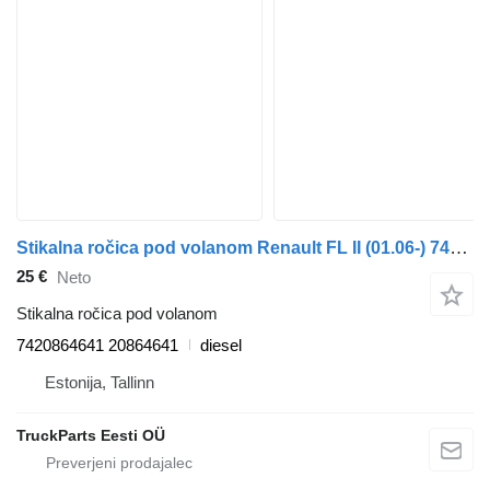
Stikalna ročica pod volanom Renault FL II (01.06-) 7420864641 za vlačilec Volvo FL, FE (2005-2014)
25 €
Neto
Stikalna ročica pod volanom
7420864641 20864641
diesel
Estonija, Tallinn
TruckParts Eesti OÜ