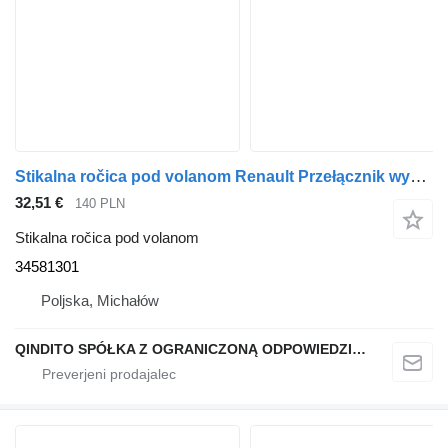
Stikalna ročica pod volanom Renault Przełącznik wycieraczek pod kierownicę PREMIUM MIDLUM KERAX MAGN 34581301 za vlačilec Renault PREMIUM
32,51 €
140 PLN
Stikalna ročica pod volanom
34581301
Poljska, Michałów
QINDITO SPÓŁKA Z OGRANICZONĄ ODPOWIEDZIALNOŚCIĄ