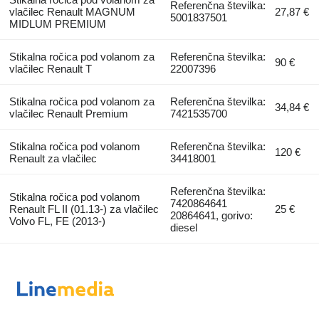
Referenčna številka:
vlačilec Renault MAGNUM
27,87 €
5001837501
MIDLUM PREMIUM
Stikalna ročica pod volanom za
Referenčna številka:
90 €
vlačilec Renault T
22007396
Stikalna ročica pod volanom za
Referenčna številka:
34,84 €
vlačilec Renault Premium
7421535700
Stikalna ročica pod volanom
Referenčna številka:
120 €
Renault za vlačilec
34418001
Referenčna številka:
Stikalna ročica pod volanom
7420864641
Renault FL II (01.13-) za vlačilec
25 €
20864641, gorivo:
Volvo FL, FE (2013-)
diesel