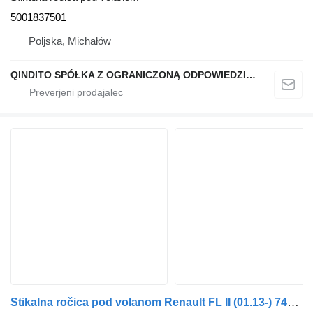
5001837501
Poljska, Michałów
QINDITO SPÓŁKA Z OGRANICZONĄ ODPOWIEDZIALNOŚCIĄ
Stikalna ročica pod volanom Renault FL II (01.13-) 7420864641 za vlačilec Volvo FL, FE (2013-)