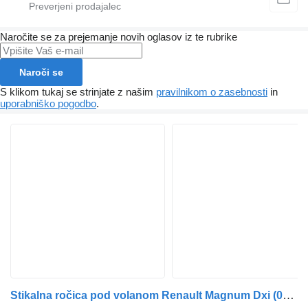
Naročite se za prejemanje novih oglasov iz te rubrike
Naroči se
S klikom tukaj se strinjate z našim
pravilnikom o zasebnosti
in
uporabniško pogodbo
.
Stikalna ročica pod volanom Renault Magnum Dxi (01.05-12.13) 25564673 za vlačilec Renault Magnum (1990-2014)