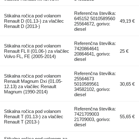
Referenčna številka:
Stikalna ročica pod volanom
645152 5010589560
Renault D (01.13-) za vlačilec
49,19 €
25564672, gorivo:
Renault D (2013-)
diesel
Referenčna številka:
Stikalna ročica pod volanom
7420864641
Renault FL II (01.06-) za vlačilec
25 €
20864641, gorivo:
Volvo FL, FE (2005-2014)
diesel
Referenčna številka:
Stikalna ročica pod volanom
25564673
Renault Magnum Dxi (01.05-
5010589561
30,65 €
12.13) za vlačilec Renault
34582102, gorivo:
Magnum (1990-2014)
diesel
Referenčna številka:
Stikalna ročica pod volanom
7421709003
Renault T (01.13-) za vlačilec
55,65 €
21709003, gorivo:
Renault T (2013-)
diesel
Stikalna ročica pod volanom za