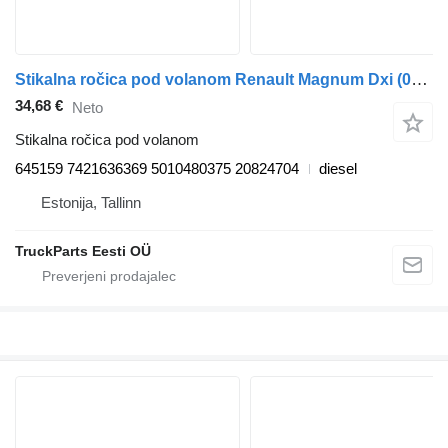
Stikalna ročica pod volanom Renault Magnum Dxi (01.05-12.13) 645159 za vlačilec Renault Magnum (1990-2014)
34,68 €
Neto
Stikalna ročica pod volanom
645159 7421636369 5010480375 20824704
diesel
Estonija, Tallinn
TruckParts Eesti OÜ