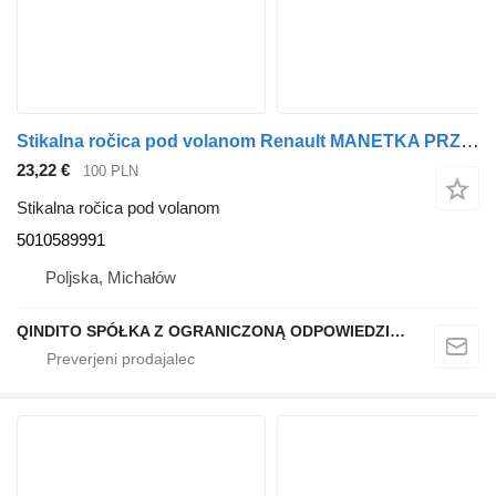
Stikalna ročica pod volanom Renault MANETKA PRZEŁĄCZNIK WYCIERACZEK PREMIUM DXI MAGNUM DXI 5010589991 za vlačilec Renault
23,22 €
100 PLN
Stikalna ročica pod volanom
5010589991
Poljska, Michałów
QINDITO SPÓŁKA Z OGRANICZONĄ ODPOWIEDZIALNOŚCIĄ