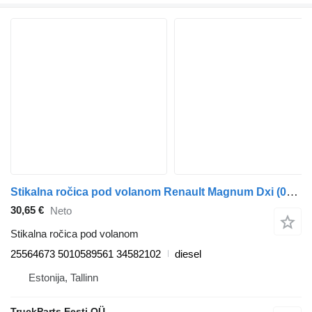
Stikalna ročica pod volanom Renault Magnum Dxi (01.05-12.13) 25564673 za vlačilec Renault Magnum (1990-2014)
30,65 €
Neto
Stikalna ročica pod volanom
25564673 5010589561 34582102
diesel
Estonija, Tallinn
TruckParts Eesti OÜ