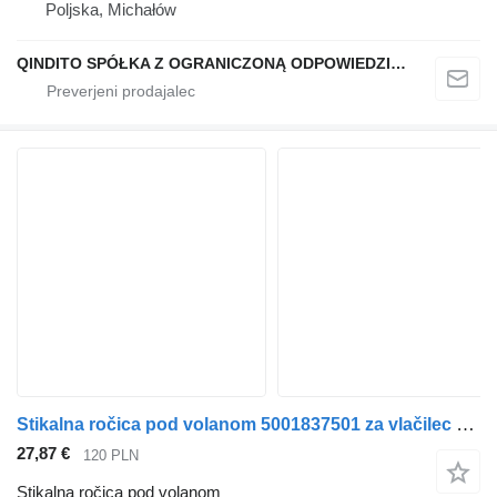
Poljska, Michałów
QINDITO SPÓŁKA Z OGRANICZONĄ ODPOWIEDZIALNOŚCIĄ
Stikalna ročica pod volanom 5001837501 za vlačilec Renault MAGNUM MIDLUM PREMIUM
27,87 €
120 PLN
Stikalna ročica pod volanom