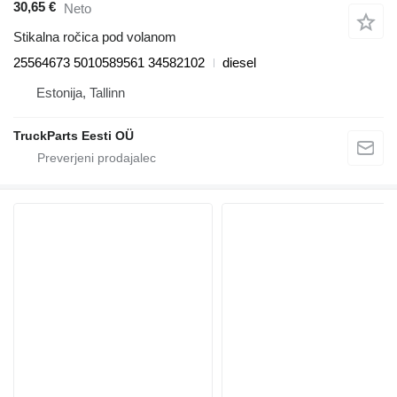
30,65 €
Neto
Stikalna ročica pod volanom
25564673 5010589561 34582102
diesel
Estonija, Tallinn
TruckParts Eesti OÜ