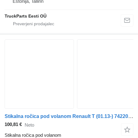
Estonija, Tallinn
TruckParts Eesti OÜ
Stikalna ročica pod volanom Renault T (01.13-) 7422007399 za vlačilec Renault T (2013-)
100,81 €
Neto
Stikalna ročica pod volanom