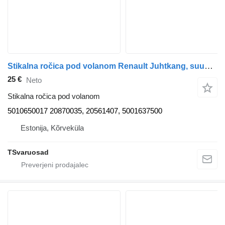
Stikalna ročica pod volanom Renault Juhtkang, suunatuled 5010650017 za vlačilec Renault Midlum
25 €
Neto
Stikalna ročica pod volanom
5010650017 20870035, 20561407, 5001637500
Estonija, Kõrveküla
TSvaruosad