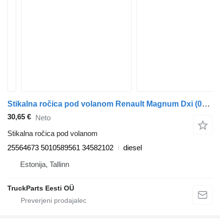
Stikalna ročica pod volanom Renault Magnum Dxi (01.05-12.13) 25564673 za vlačilec Renault Magnum (1990-2014)
30,65 €
Neto
Stikalna ročica pod volanom
25564673 5010589561 34582102
diesel
Estonija, Tallinn
TruckParts Eesti OÜ