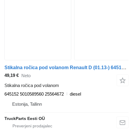
Stikalna ročica pod volanom Renault D (01.13-) 645152 za vlačilec Renault D (2013-)
49,19 €
Neto
Stikalna ročica pod volanom
645152 5010589560 25564672
diesel
Estonija, Tallinn
TruckParts Eesti OÜ