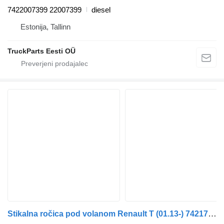
7422007399 22007399
diesel
Estonija, Tallinn
TruckParts Eesti OÜ
Stikalna ročica pod volanom Renault T (01.13-) 7421709003 za vlačilec Renault T (2013-)