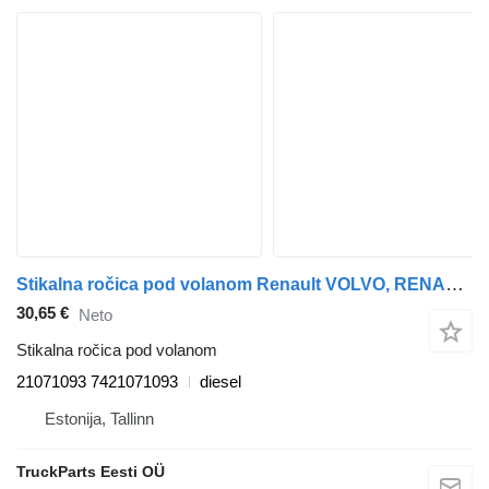
Stikalna ročica pod volanom Renault VOLVO, RENAULT FL II (01.13-) 21071093 za vlačilec Volvo FL, FE (2013-)
30,65 €
Neto
Stikalna ročica pod volanom
21071093 7421071093
diesel
Estonija, Tallinn
TruckParts Eesti OÜ