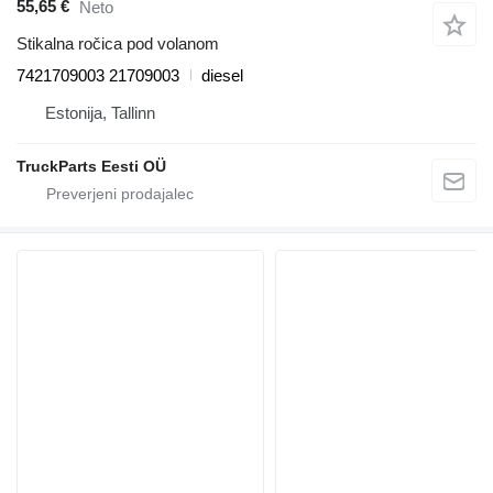
55,65 €
Neto
Stikalna ročica pod volanom
7421709003 21709003
diesel
Estonija, Tallinn
TruckParts Eesti OÜ