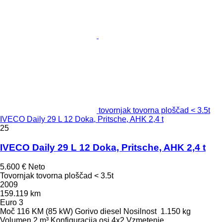
tovornjak tovorna ploščad < 3.5t
IVECO Daily 29 L 12 Doka, Pritsche, AHK 2,4 t
25
IVECO Daily 29 L 12 Doka, Pritsche, AHK 2,4 t
5.600 €
Neto
Tovornjak tovorna ploščad < 3.5t
2009
159.119 km
Euro 3
Moč
116 KM (85 kW)
Gorivo
diesel
Nosilnost
1.150 kg
Volumen
2 m³
Konfiguracija osi
4x2
Vzmetenje