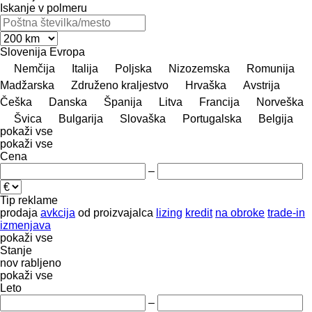
Iskanje v polmeru
Slovenija
Evropa
Nemčija
Italija
Poljska
Nizozemska
Romunija
Madžarska
Združeno kraljestvo
Hrvaška
Avstrija
Češka
Danska
Španija
Litva
Francija
Norveška
Švica
Bulgarija
Slovaška
Portugalska
Belgija
pokaži vse
pokaži vse
Cena
–
Tip reklame
prodaja
avkcija
od proizvajalca
lizing
kredit
na obroke
trade-in
izmenjava
pokaži vse
Stanje
nov
rabljeno
pokaži vse
Leto
–