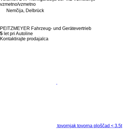
vzmetno/vzmetno
Nemčija, Delbrück
PEITZMEYER Fahrzeug- und Gerätevertrieb
5
let pri Autoline
Kontaktirajte prodajalca
tovornjak tovorna ploščad < 3.5t