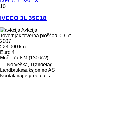
IVECO 3L 35C18
10
IVECO 3L 35C18
Avkcija
Tovornjak tovorna ploščad < 3.5t
2007
223.000 km
Euro 4
Moč
177 KM (130 kW)
Norveška, Trøndelag
Landbruksauksjon.no AS
Kontaktirajte prodajalca