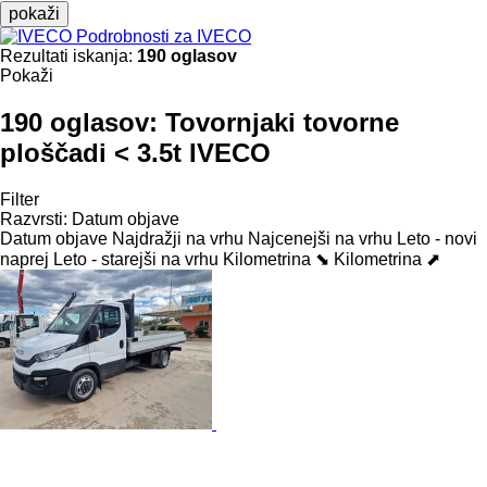
pokaži
Podrobnosti za IVECO
Rezultati iskanja:
190 oglasov
Pokaži
190 oglasov:
Tovornjaki tovorne
ploščadi < 3.5t IVECO
Filter
Razvrsti
:
Datum objave
Datum objave
Najdražji na vrhu
Najcenejši na vrhu
Leto - novi
naprej
Leto - starejši na vrhu
Kilometrina ⬊
Kilometrina ⬈