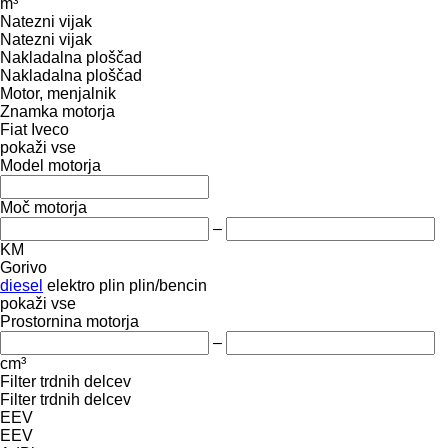
m³
Natezni vijak
Natezni vijak
Nakladalna ploščad
Nakladalna ploščad
Motor, menjalnik
Znamka motorja
Fiat
Iveco
pokaži vse
Model motorja
Moč motorja
–
KM
Gorivo
diesel
elektro
plin
plin/bencin
pokaži vse
Prostornina motorja
–
cm³
Filter trdnih delcev
Filter trdnih delcev
EEV
EEV