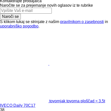
Kontaktirajte prodajalca
Naročite se za prejemanje novih oglasov iz te rubrike
Naroči se
S klikom tukaj se strinjate z našim
pravilnikom o zasebnosti
in
uporabniško pogodbo
.
tovornjak tovorna ploščad < 3.5t
IVECO Daily 70C17
38