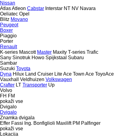
Nissan
Atlas
Atleon
Cabstar
Interstar
NT
NV
Navara
Oeliatec
Opel
Blitz
Movano
Peugeot
Boxer
Piaggio
Porter
Renault
K-series
Mascott
Master
Maxity
T-series
Trafic
Sany
Sinotruk Howo
Spijkstaal
Subaru
Sambar
Suzuki
Toyota
Dyna
Hilux
Land Cruiser
Lite Ace
Town Ace
ToyoAce
Vauxhall
Veldhuizen
Volkswagen
Crafter
LT
Transporter
Up
Volvo
FH
FM
pokaži vse
Dvigalo
Dvigalo
Znamka dvigala
Effer
Fassi
Ing. Bonfiglioli
Maxilift
PM
Palfinger
pokaži vse
Lokacija