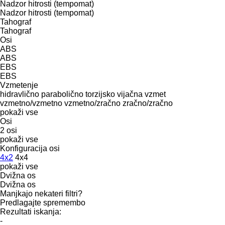
Nadzor hitrosti (tempomat)
Nadzor hitrosti (tempomat)
Tahograf
Tahograf
Osi
ABS
ABS
EBS
EBS
Vzmetenje
hidravlično
parabolično
torzijsko
vijačna vzmet
vzmetno/vzmetno
vzmetno/zračno
zračno/zračno
pokaži vse
Osi
2 osi
pokaži vse
Konfiguracija osi
4x2
4x4
pokaži vse
Dvižna os
Dvižna os
Manjkajo nekateri filtri?
Predlagajte spremembo
Rezultati iskanja:
-