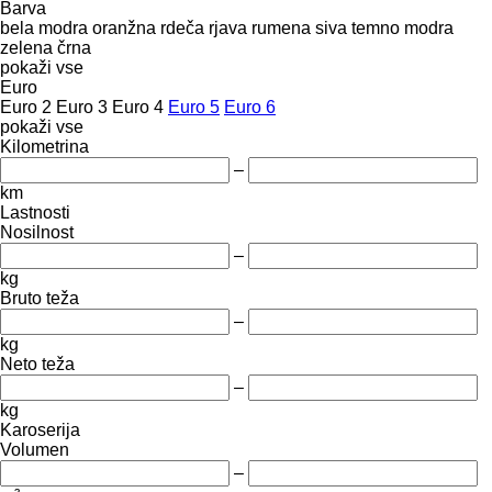
Barva
bela
modra
oranžna
rdeča
rjava
rumena
siva
temno modra
zelena
črna
pokaži vse
Euro
Euro 2
Euro 3
Euro 4
Euro 5
Euro 6
pokaži vse
Kilometrina
–
km
Lastnosti
Nosilnost
–
kg
Bruto teža
–
kg
Neto teža
–
kg
Karoserija
Volumen
–