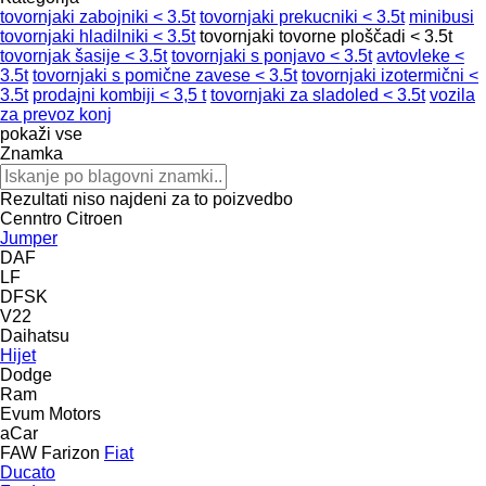
tovornjaki zabojniki < 3.5t
tovornjaki prekucniki < 3.5t
minibusi
tovornjaki hladilniki < 3.5t
tovornjaki tovorne ploščadi < 3.5t
tovornjak šasije < 3.5t
tovornjaki s ponjavo < 3.5t
avtovleke <
3.5t
tovornjaki s pomične zavese < 3.5t
tovornjaki izotermični <
3.5t
prodajni kombiji < 3,5 t
tovornjaki za sladoled < 3.5t
vozila
za prevoz konj
pokaži vse
Znamka
Rezultati niso najdeni za to poizvedbo
Cenntro
Citroen
Jumper
DAF
LF
DFSK
V22
Daihatsu
Hijet
Dodge
Ram
Evum Motors
aCar
FAW
Farizon
Fiat
Ducato