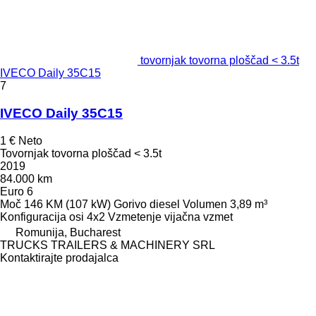
tovornjak tovorna ploščad < 3.5t
IVECO Daily 35C15
7
IVECO Daily 35C15
1 €
Neto
Tovornjak tovorna ploščad < 3.5t
2019
84.000 km
Euro 6
Moč
146 KM (107 kW)
Gorivo
diesel
Volumen
3,89 m³
Konfiguracija osi
4x2
Vzmetenje
vijačna vzmet
Romunija, Bucharest
TRUCKS TRAILERS & MACHINERY SRL
Kontaktirajte prodajalca