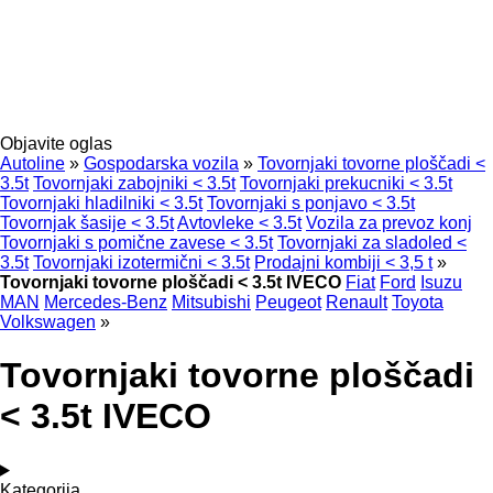
Objavite oglas
Autoline
»
Gospodarska vozila
»
Tovornjaki tovorne ploščadi <
3.5t
Tovornjaki zabojniki < 3.5t
Tovornjaki prekucniki < 3.5t
Tovornjaki hladilniki < 3.5t
Tovornjaki s ponjavo < 3.5t
Tovornjak šasije < 3.5t
Avtovleke < 3.5t
Vozila za prevoz konj
Tovornjaki s pomične zavese < 3.5t
Tovornjaki za sladoled <
3.5t
Tovornjaki izotermični < 3.5t
Prodajni kombiji < 3,5 t
»
Tovornjaki tovorne ploščadi < 3.5t IVECO
Fiat
Ford
Isuzu
MAN
Mercedes-Benz
Mitsubishi
Peugeot
Renault
Toyota
Volkswagen
»
Tovornjaki tovorne ploščadi
< 3.5t IVECO
Kategorija