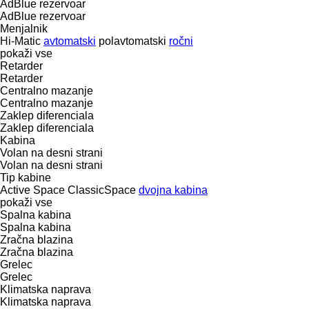
AdBlue rezervoar
AdBlue rezervoar
Menjalnik
Hi-Matic
avtomatski
polavtomatski
ročni
pokaži vse
Retarder
Retarder
Centralno mazanje
Centralno mazanje
Zaklep diferenciala
Zaklep diferenciala
Kabina
Volan na desni strani
Volan na desni strani
Tip kabine
Active Space
ClassicSpace
dvojna kabina
pokaži vse
Spalna kabina
Spalna kabina
Zračna blazina
Zračna blazina
Grelec
Grelec
Klimatska naprava
Klimatska naprava