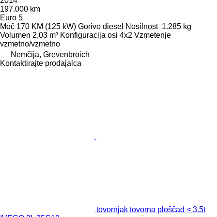
2014
197.000 km
Euro 5
Moč
170 KM (125 kW)
Gorivo
diesel
Nosilnost
1.285 kg
Volumen
2,03 m³
Konfiguracija osi
4x2
Vzmetenje
vzmetno/vzmetno
Nemčija, Grevenbroich
Kontaktirajte prodajalca
tovornjak tovorna ploščad < 3.5t