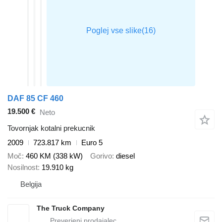
DAF 85 CF 460
19.500 €
Neto
Tovornjak kotalni prekucnik
2009
723.817 km
Euro 5
Moč
460 KM (338 kW)
Gorivo
diesel
Nosilnost
19.910 kg
Belgija
The Truck Company