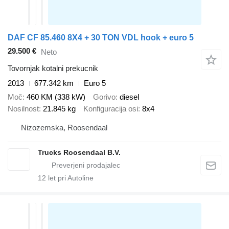
DAF CF 85.460 8X4 + 30 TON VDL hook + euro 5
29.500 €
Neto
Tovornjak kotalni prekucnik
2013
677.342 km
Euro 5
Moč
460 KM (338 kW)
Gorivo
diesel
Nosilnost
21.845 kg
Konfiguracija osi
8x4
Nizozemska, Roosendaal
Trucks Roosendaal B.V.
12
let pri Autoline