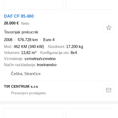
DAF CF 85.460
26.000 €
Neto
Tovornjak prekucnik
2008
576.728 km
Euro 4
Moč
462 KM (340 kW)
Nosilnost
17.200 kg
Volumen
13,82 m³
Konfiguracija osi
8x4
Vzmetenje
vzmetno/vzmetno
Način razkladanja
trostransko
Češka, Strančice
TIR CENTRUM s.r.o