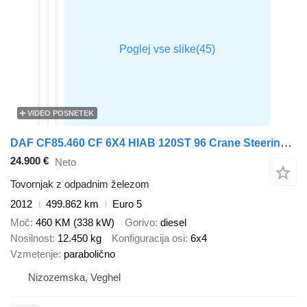
VIDEO POSNETEK
DAF CF85.460 CF 6X4 HIAB 120ST 96 Crane Steering Axle Euro 5
24.900 €
Neto
Tovornjak z odpadnim železom
2012
499.862 km
Euro 5
Moč
460 KM (338 kW)
Gorivo
diesel
Nosilnost
12.450 kg
Konfiguracija osi
6x4
Vzmetenje
parabolično
Nizozemska, Veghel