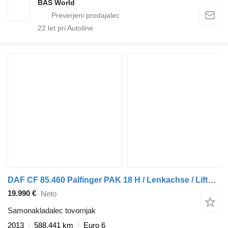
BAS World
22
let pri Autoline
DAF CF 85.460 Palfinger PAK 18 H / Lenkachse / Liftachse
19.990 €
Neto
Samonakladalec tovornjak
2013
588.441 km
Euro 6