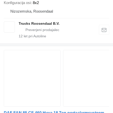
Konfiguracija osi
8x2
Nizozemska, Roosendaal
Trucks Roosendaal B.V.
12
let pri Autoline
DAF FAN 85 CF 460 Hyva 18 Ton portaalarmsysteem