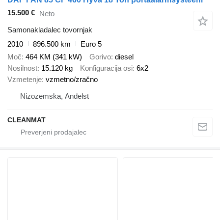
15.500 €
Neto
Samonakladalec tovornjak
2010
896.500 km
Euro 5
Moč
464 KM (341 kW)
Gorivo
diesel
Nosilnost
15.120 kg
Konfiguracija osi
6x2
Vzmetenje
vzmetno/zračno
Nizozemska, Andelst
CLEANMAT