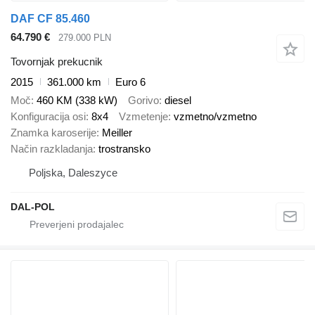
DAF CF 85.460
64.790 €
279.000 PLN
Tovornjak prekucnik
2015
361.000 km
Euro 6
Moč
460 KM (338 kW)
Gorivo
diesel
Konfiguracija osi
8x4
Vzmetenje
vzmetno/vzmetno
Znamka karoserije
Meiller
Način razkladanja
trostransko
Poljska, Daleszyce
DAL-POL