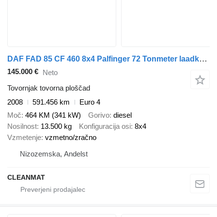
DAF FAD 85 CF 460 8x4 Palfinger 72 Tonmeter laadkraan + Fly-Jib!
145.000 €
Neto
Tovornjak tovorna ploščad
2008
591.456 km
Euro 4
Moč
464 KM (341 kW)
Gorivo
diesel
Nosilnost
13.500 kg
Konfiguracija osi
8x4
Vzmetenje
vzmetno/zračno
Nizozemska, Andelst
CLEANMAT