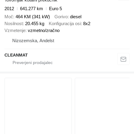
2012
641.277 km
Euro 5
Moč
464 KM (341 kW)
Gorivo
diesel
Nosilnost
20.455 kg
Konfiguracija osi
8x2
Vzmetenje
vzmetno/zračno
Nizozemska, Andelst
CLEANMAT