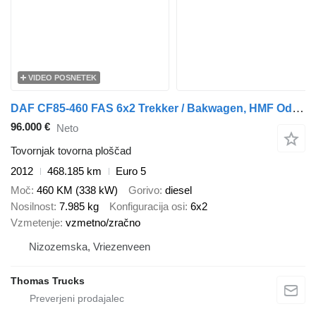
VIDEO POSNETEK
DAF CF85-460 FAS 6x2 Trekker / Bakwagen, HMF Odin 6020 - K6
96.000 €
Neto
Tovornjak tovorna ploščad
2012
468.185 km
Euro 5
Moč
460 KM (338 kW)
Gorivo
diesel
Nosilnost
7.985 kg
Konfiguracija osi
6x2
Vzmetenje
vzmetno/zračno
Nizozemska, Vriezenveen
Thomas Trucks