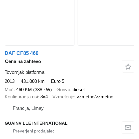
DAF CF85 460
Cena na zahtevo
Tovornjak platforma
2013
431.000 km
Euro 5
Moč
460 KM (338 kW)
Gorivo
diesel
Konfiguracija osi
8x4
Vzmetenje
vzmetno/vzmetno
Francija, Limay
GUAINVILLE INTERNATIONAL