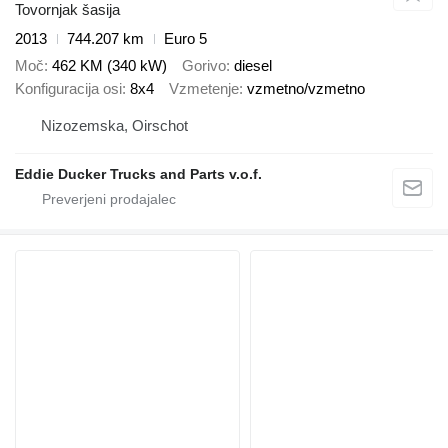
Tovornjak šasija
2013
744.207 km
Euro 5
Moč
462 KM (340 kW)
Gorivo
diesel
Konfiguracija osi
8x4
Vzmetenje
vzmetno/vzmetno
Nizozemska, Oirschot
Eddie Ducker Trucks and Parts v.o.f.