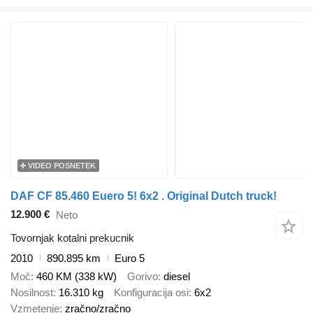
VIDEO POSNETEK
DAF CF 85.460 Euero 5! 6x2 . Original Dutch truck!
12.900 €
Neto
Tovornjak kotalni prekucnik
2010
890.895 km
Euro 5
Moč
460 KM (338 kW)
Gorivo
diesel
Nosilnost
16.310 kg
Konfiguracija osi
6x2
Vzmetenje
zračno/zračno