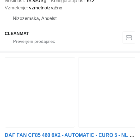
Nosilnost
15.890 kg
Konfiguracija osi
6x2
Vzmetenje
vzmetno/zračno
Nizozemska, Andelst
CLEANMAT
DAF FAN CF85 460 6X2 - AUTOMATIC - EURO 5 - NL TRUCK - TOP!