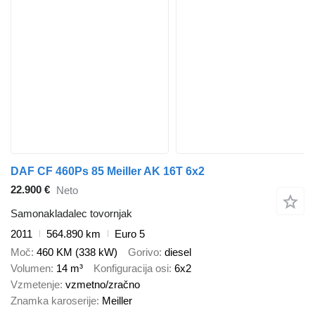
DAF CF 460Ps 85 Meiller AK 16T 6x2
22.900 €
Neto
Samonakladalec tovornjak
2011
564.890 km
Euro 5
Moč
460 KM (338 kW)
Gorivo
diesel
Volumen
14 m³
Konfiguracija osi
6x2
Vzmetenje
vzmetno/zračno
Znamka karoserije
Meiller