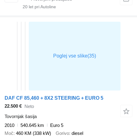
20
let pri Autoline
DAF CF 85,460 + 8X2 STEERING + EURO 5
22.500 €
Neto
Tovornjak šasija
2010
540.645 km
Euro 5
Moč
460 KM (338 kW)
Gorivo
diesel