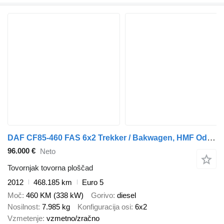
DAF CF85-460 FAS 6x2 Trekker / Bakwagen, HMF Odin 6020 - K6
96.000 €
Neto
Tovornjak tovorna ploščad
2012
468.185 km
Euro 5
Moč
460 KM (338 kW)
Gorivo
diesel
Nosilnost
7.985 kg
Konfiguracija osi
6x2
Vzmetenje
vzmetno/zračno