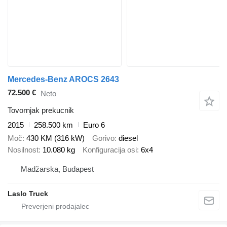
Mercedes-Benz AROCS 2643
72.500 €
Neto
Tovornjak prekucnik
2015
258.500 km
Euro 6
Moč
430 KM (316 kW)
Gorivo
diesel
Nosilnost
10.080 kg
Konfiguracija osi
6x4
Madžarska, Budapest
Laslo Truck