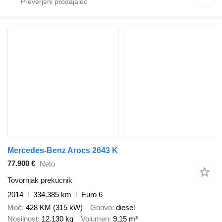
Mercedes-Benz Arocs 2643 K
77.900 €
Neto
Tovornjak prekucnik
2014
334.385 km
Euro 6
Moč
428 KM (315 kW)
Gorivo
diesel
Nosilnost
12.130 kg
Volumen
9,15 m³