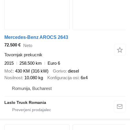
Mercedes-Benz AROCS 2643
72.500 €
Neto
Tovornjak prekucnik
2015
258.500 km
Euro 6
Moč
430 KM (316 kW)
Gorivo
diesel
Nosilnost
10.080 kg
Konfiguracija osi
6x4
Romunija, Bucharest
Laslo Truck Romania