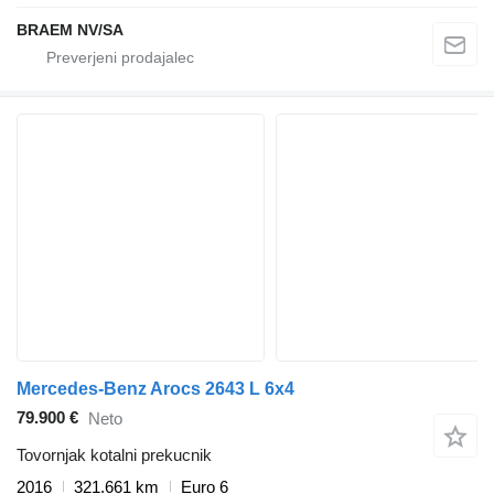
BRAEM NV/SA
Mercedes-Benz Arocs 2643 L 6x4
79.900 €
Neto
Tovornjak kotalni prekucnik
2016
321.661 km
Euro 6