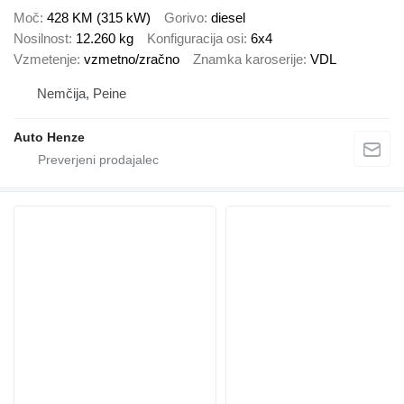
Moč
428 KM (315 kW)
Gorivo
diesel
Nosilnost
12.260 kg
Konfiguracija osi
6x4
Vzmetenje
vzmetno/zračno
Znamka karoserije
VDL
Nemčija, Peine
Auto Henze