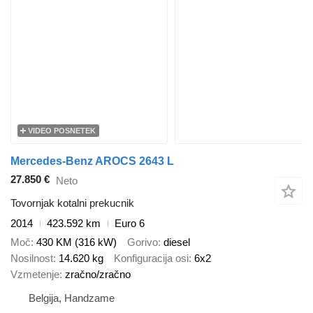
VIDEO POSNETEK
Mercedes-Benz AROCS 2643 L
27.850 €
Neto
Tovornjak kotalni prekucnik
2014
423.592 km
Euro 6
Moč
430 KM (316 kW)
Gorivo
diesel
Nosilnost
14.620 kg
Konfiguracija osi
6x2
Vzmetenje
zračno/zračno
Belgija, Handzame