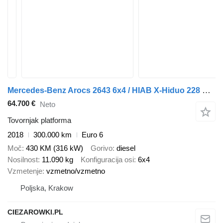
Mercedes-Benz Arocs 2643 6x4 / HIAB X-Hiduo 228 E-4 crane / remote control / P
64.700 €
Neto
Tovornjak platforma
2018
300.000 km
Euro 6
Moč
430 KM (316 kW)
Gorivo
diesel
Nosilnost
11.090 kg
Konfiguracija osi
6x4
Vzmetenje
vzmetno/vzmetno
Poljska, Krakow
CIEZAROWKI.PL