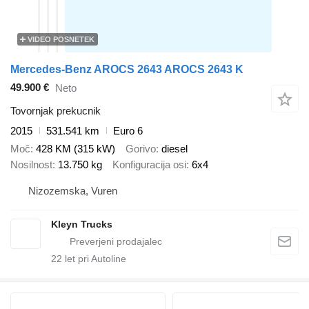
VIDEO POSNETEK
Mercedes-Benz AROCS 2643 AROCS 2643 K
49.900 €
Neto
Tovornjak prekucnik
2015
531.541 km
Euro 6
Moč
428 KM (315 kW)
Gorivo
diesel
Nosilnost
13.750 kg
Konfiguracija osi
6x4
Nizozemska, Vuren
Kleyn Trucks
22
let pri Autoline