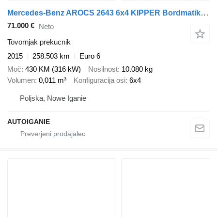
Mercedes-Benz AROCS 2643 6x4 KIPPER Bordmatik CRANE HIAB J1300RS, 2015
71.000 €
Neto
Tovornjak prekucnik
2015
258.503 km
Euro 6
Moč
430 KM (316 kW)
Nosilnost
10.080 kg
Volumen
0,011 m³
Konfiguracija osi
6x4
Poljska, Nowe Iganie
AUTOIGANIE