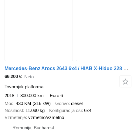
Mercedes-Benz Arocs 2643 6x4 / HIAB X-Hiduo 228 E-4 crane / remote control / P
66.200 €
Neto
Tovornjak platforma
2018
300.000 km
Euro 6
Moč
430 KM (316 kW)
Gorivo
diesel
Nosilnost
11.090 kg
Konfiguracija osi
6x4
Vzmetenje
vzmetno/vzmetno
Romunija, Bucharest