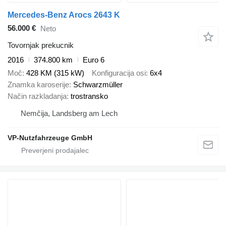
Mercedes-Benz Arocs 2643 K
56.000 €
Neto
Tovornjak prekucnik
2016
374.800 km
Euro 6
Moč
428 KM (315 kW)
Konfiguracija osi
6x4
Znamka karoserije
Schwarzmüller
Način razkladanja
trostransko
Nemčija, Landsberg am Lech
VP-Nutzfahrzeuge GmbH