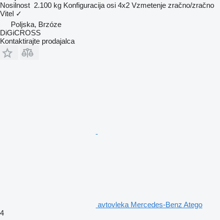
Nosilnost
2.100 kg
Konfiguracija osi
4x2
Vzmetenje
zračno/zračno
Vitel
✓
Poljska, Brzóze
DiGiCROSS
Kontaktirajte prodajalca
avtovleka Mercedes-Benz Atego
4