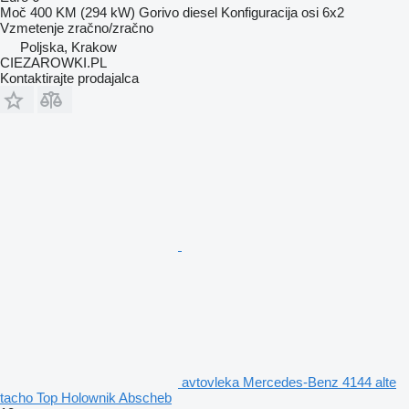
Moč
400 KM (294 kW)
Gorivo
diesel
Konfiguracija osi
6x2
Vzmetenje
zračno/zračno
Poljska, Krakow
CIEZAROWKI.PL
Kontaktirajte prodajalca
avtovleka Mercedes-Benz 4144 alte
tacho Top Holownik Abscheb