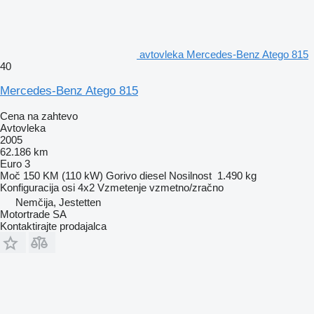
avtovleka Mercedes-Benz Atego 815
40
Mercedes-Benz Atego 815
Cena na zahtevo
Avtovleka
2005
62.186 km
Euro 3
Moč
150 KM (110 kW)
Gorivo
diesel
Nosilnost
1.490 kg
Konfiguracija osi
4x2
Vzmetenje
vzmetno/zračno
Nemčija, Jestetten
Motortrade SA
Kontaktirajte prodajalca