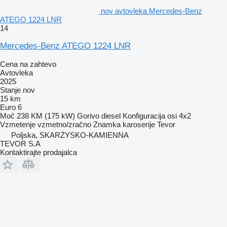
nov avtovleka Mercedes-Benz
ATEGO 1224 LNR
14
Mercedes-Benz ATEGO 1224 LNR
Cena na zahtevo
Avtovleka
2025
Stanje
nov
15 km
Euro 6
Moč
238 KM (175 kW)
Gorivo
diesel
Konfiguracija osi
4x2
Vzmetenje
vzmetno/zračno
Znamka karoserije
Tevor
Poljska, SKARŻYSKO-KAMIENNA
TEVOR S.A
Kontaktirajte prodajalca