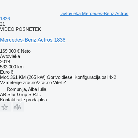
avtovleka Mercedes-Benz Actros
1836
21
VIDEO POSNETEK
Mercedes-Benz Actros 1836
169.000 €
Neto
Avtovleka
2019
533.000 km
Euro 6
Moč
361 KM (265 kW)
Gorivo
diesel
Konfiguracija osi
4x2
Vzmetenje
zračno/zračno
Vitel
✓
Romunija, Alba Iulia
AB Star Grup S.R.L.
Kontaktirajte prodajalca