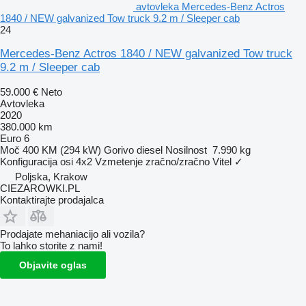
avtovleka Mercedes-Benz Actros
1840 / NEW galvanized Tow truck 9.2 m / Sleeper cab
24
Mercedes-Benz Actros 1840 / NEW galvanized Tow truck
9.2 m / Sleeper cab
59.000 €
Neto
Avtovleka
2020
380.000 km
Euro 6
Moč
400 KM (294 kW)
Gorivo
diesel
Nosilnost
7.990 kg
Konfiguracija osi
4x2
Vzmetenje
zračno/zračno
Vitel
✓
Poljska, Krakow
CIEZAROWKI.PL
Kontaktirajte prodajalca
Prodajate mehaniacijo ali vozila?
To lahko storite z nami!
Objavite oglas