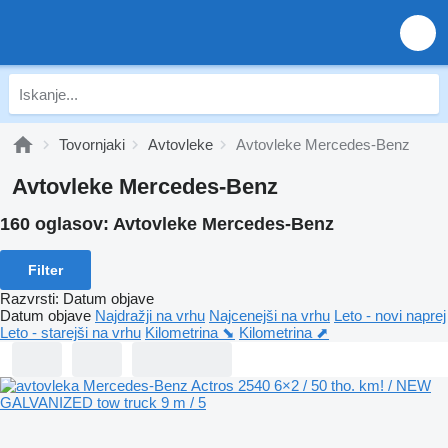
Tovornjaki
Avtovleke
Avtovleke Mercedes-Benz
Avtovleke Mercedes-Benz
160 oglasov:
Avtovleke Mercedes-Benz
Filter
Razvrsti
:
Datum objave
Datum objave
Najdražji na vrhu
Najcenejši na vrhu
Leto - novi naprej
Leto - starejši na vrhu
Kilometrina ⬊
Kilometrina ⬈