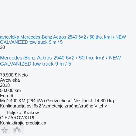
avtovleka Mercedes-Benz Actros 2540 6×2 / 50 tho. km! / NEW
GALVANIZED tow truck 9 m / 5
30
Mercedes-Benz Actros 2540 6×2 / 50 tho. km! / NEW
GALVANIZED tow truck 9 m / 5
79.900 €
Neto
Avtovleka
2018
50.000 km
Euro 6
Moč
400 KM (294 kW)
Gorivo
diesel
Nosilnost
14.800 kg
Konfiguracija osi
6x2
Vzmetenje
zračno/zračno
Vitel
✓
Poljska, Krakow
CIEZAROWKI.PL
Kontaktirajte prodajalca